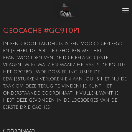
Ga
direct
naar
de
Geocache #GC9T0P1
hoofdinhoud
In een groot landhuis is een moord gepleegd
en je hebt de politie geholpen met het
beantwoorden van de drie belangrijkste
vragen! Wie? Wat? En waar? Helaas is de politie
het opgebouwde dossier inclusief de
bewijsstukken verloren en aan jou is het nu de
taak om deze terug te vinden! Je kunt het
onderstaande coördinaat invullen, want je
hebt deze gevonden in de logboekjes van de
eerste drie caches.
Coördinaat: