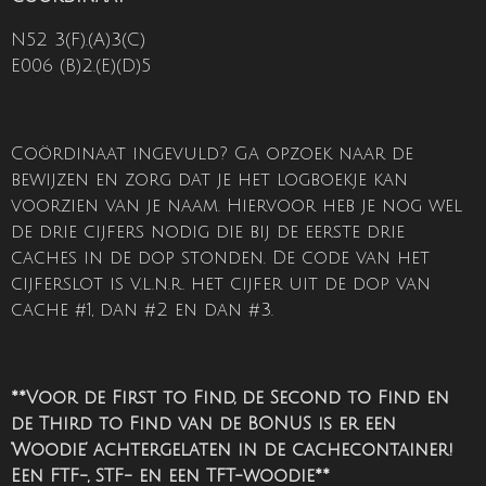
N52 3(F).(A)3(C)
E006 (B)2.(E)(D)5
Coördinaat ingevuld? Ga opzoek naar de
bewijzen en zorg dat je het logboekje kan
voorzien van je naam. Hiervoor heb je nog wel
de drie cijfers nodig die bij de eerste drie
caches in de dop stonden. De code van het
cijferslot is v.l.n.r. het cijfer uit de dop van
cache #1, dan #2 en dan #3.
**Voor de First to Find, de Second to Find en
de Third to Find van de BONUS is er een
‘Woodie’ achtergelaten in de cachecontainer!
Een FTF-, STF- en een TFT-woodie**