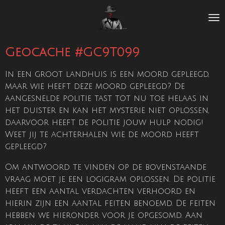
Ga
direct
naar
de
Geocache #GC9T099
hoofdinhoud
In een groot landhuis is een moord gepleegd,
maar wie heeft deze moord gepleegd? De
aangesnelde politie tast tot nu toe helaas in
het duister en kan het mysterie niet oplossen,
daarvoor heeft de politie jouw hulp nodig!
Weet jij te achterhalen wie de moord heeft
gepleegd?
Om antwoord te vinden op de bovenstaande
vraag moet je een logigram oplossen. De politie
heeft een aantal verdachten verhoord en
hierin zijn een aantal feiten benoemd. De feiten
hebben we hieronder voor je opgesomd. Aan