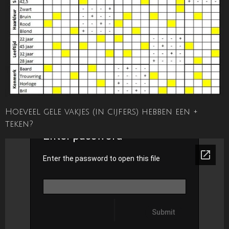
Hoeveel gele vakjes (in cijfers) hebben een +
teken?