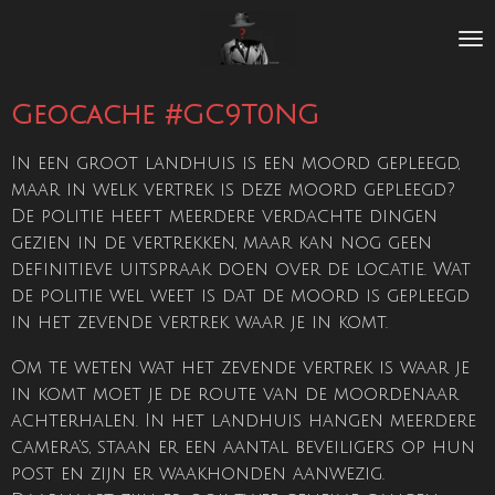
Ga
direct
naar
de
Geocache #GC9T0NG
hoofdinhoud
In een groot landhuis is een moord gepleegd,
maar in welk vertrek is deze moord gepleegd?
De politie heeft meerdere verdachte dingen
gezien in de vertrekken, maar kan nog geen
definitieve uitspraak doen over de locatie. Wat
de politie wel weet is dat de moord is gepleegd
in het zevende vertrek waar je in komt.
Om te weten wat het zevende vertrek is waar je
in komt moet je de route van de moordenaar
achterhalen. In het landhuis hangen meerdere
camera’s, staan er een aantal beveiligers op hun
post en zijn er waakhonden aanwezig.