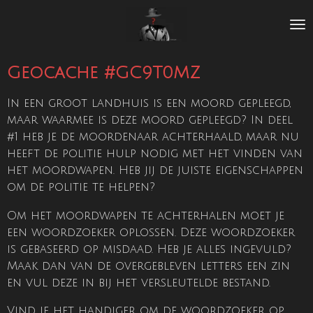
Ga
direct
naar
de
Geocache #GC9T0MZ
hoofdinhoud
In een groot landhuis is een moord gepleegd,
maar waarmee is deze moord gepleegd? In deel
#1 heb je de moordenaar achterhaald, maar nu
heeft de politie hulp nodig met het vinden van
het moordwapen. Heb jij de juiste eigenschappen
om de politie te helpen?
Om het moordwapen te achterhalen moet je
een woordzoeker oplossen. Deze woordzoeker
is gebaseerd op misdaad. Heb je alles ingevuld?
Maak dan van de overgebleven letters een zin
en vul deze in bij het versleutelde bestand.
Vind je het handiger om de woordzoeker op