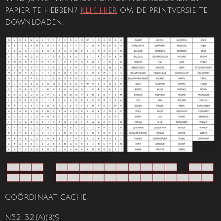
papier te hebben?
Klik hier
om de printversie te
downloaden.
Coördinaat cache:
n52 32.(a)(b)9